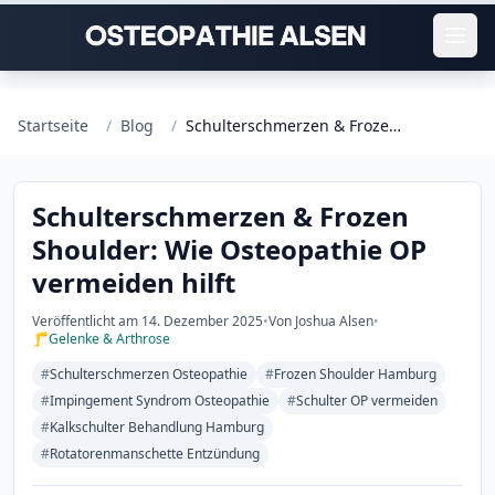
Startseite
/
Blog
/
Schulterschmerzen & Frozen Shoulder: Wie Osteopathie OP vermeiden hilft
Schulterschmerzen & Frozen
Shoulder: Wie Osteopathie OP
vermeiden hilft
Veröffentlicht am
14. Dezember 2025
•
Von Joshua Alsen
•
🦵
Gelenke & Arthrose
#
Schulterschmerzen Osteopathie
#
Frozen Shoulder Hamburg
#
Impingement Syndrom Osteopathie
#
Schulter OP vermeiden
#
Kalkschulter Behandlung Hamburg
#
Rotatorenmanschette Entzündung