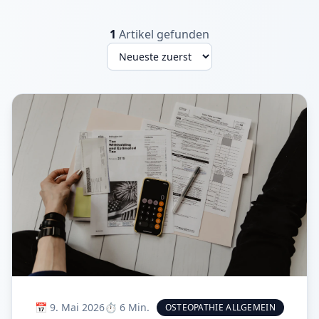
1
Artikel gefunden
📅
9. Mai 2026
⏱️
6
Min.
OSTEOPATHIE ALLGEMEIN