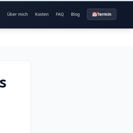
Über mich
Kosten
FAQ
Blog
📅
Termin
s