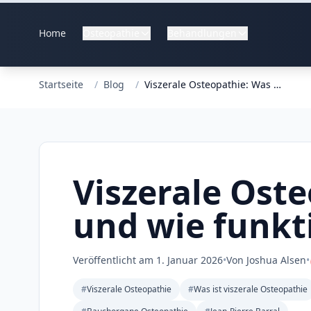
Home
Osteopathie
Behandlungen
Startseite
/
Blog
/
Viszerale Osteopathie: Was ist das und wie funktioniert sie?
Viszerale Oste
und wie funkti
Veröffentlicht am
1. Januar 2026
•
Von Joshua Alsen
•
#
Viszerale Osteopathie
#
Was ist viszerale Osteopathie