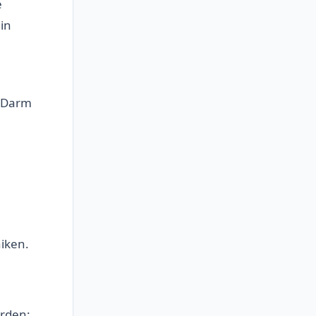
e
in
r Darm
iken.
erden: