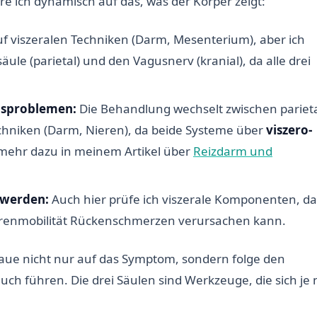
re ich dynamisch auf das, was der Körper zeigt:
f viszeralen Techniken (Darm, Mesenterium), aber ich
ule (parietal) und den Vagusnerv (kranial), da alle drei
gsproblemen:
Die Behandlung wechselt zwischen pariet
echniken (Darm, Nieren), da beide Systeme über
viszero-
mehr dazu in meinem Artikel über
Reizdarm und
hwerden:
Auch hier prüfe ich viszerale Komponenten, da
ierenmobilität Rückenschmerzen verursachen kann.
haue nicht nur auf das Symptom, sondern folge den
h führen. Die drei Säulen sind Werkzeuge, die sich je