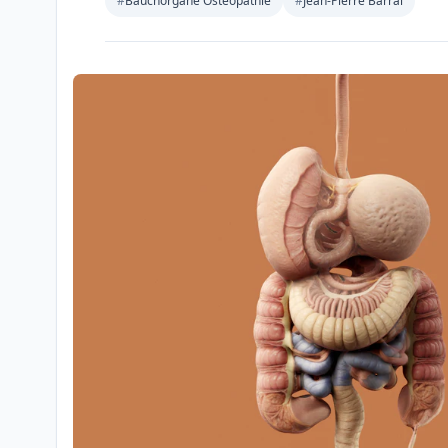
#
Bauchorgane Osteopathie
#
Jean-Pierre Barral