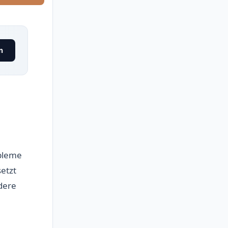
n
bleme
etzt
dere