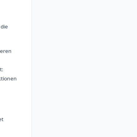
 die
neren
t:
ktionen
et