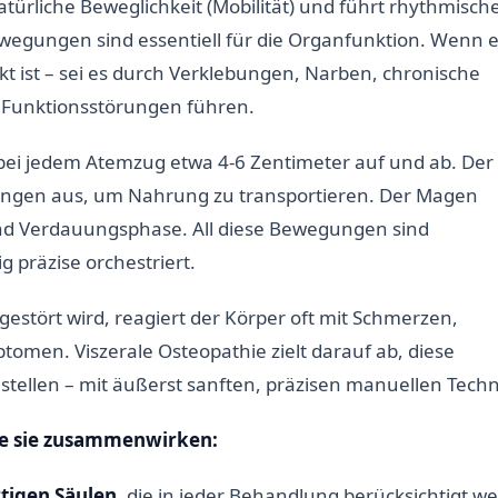
atürliche Beweglichkeit (Mobilität) und führt rhythmisch
wegungen sind essentiell für die Organfunktion. Wenn e
t ist – sei es durch Verklebungen, Narben, chronische
 Funktionsstörungen führen.
ch bei jedem Atemzug etwa 4-6 Zentimeter auf und ab. De
gungen aus, um Nahrung zu transportieren. Der Magen
 und Verdauungsphase. All diese Bewegungen sind
 präzise orchestriert.
estört wird, reagiert der Körper oft mit Schmerzen,
en. Viszerale Osteopathie zielt darauf ab, diese
tellen – mit äußerst sanften, präzisen manuellen Techn
wie sie zusammenwirken:
rtigen Säulen
, die in jeder Behandlung berücksichtigt w