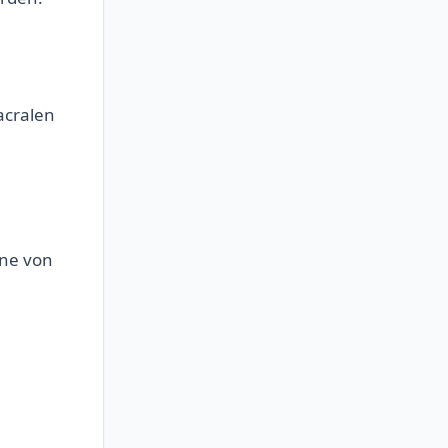
acralen
ine von