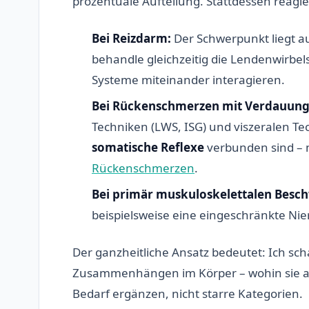
prozentuale Aufteilung. Stattdessen reagie
Bei Reizdarm:
Der Schwerpunkt liegt au
behandle gleichzeitig die Lendenwirbelsä
Systeme miteinander interagieren.
Bei Rückenschmerzen mit Verdauun
Techniken (LWS, ISG) und viszeralen T
somatische Reflexe
verbunden sind – 
Rückenschmerzen
.
Bei primär muskuloskelettalen Besc
beispielsweise eine eingeschränkte N
Der ganzheitliche Ansatz bedeutet: Ich sc
Zusammenhängen im Körper – wohin sie auc
Bedarf ergänzen, nicht starre Kategorien.